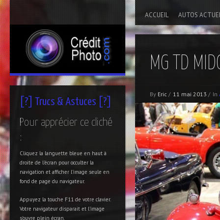
ACCUEIL
AUTOS ACTUE
MG TD MID
By
Eric
/
11 mai 2013
/
In
[?] Trucs & Astuces [?]
Pour apprécier ce cliché
:
Cliquez la languette bleue en haut à
droite de l'écran pour occulter la
navigation et afficher l'image seule en
fond de page du navigateur.
Appuyez la touche F11 de votre clavier.
Votre navigateur disparait et l'image
s'ouvre plein écran.