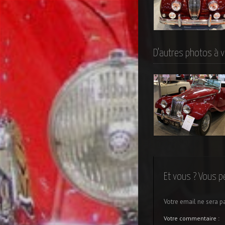
Jaguar XK 140 Roadste
de 1956
D'autres photos à v
MG TF 1250
Et vous ? Vous p
Votre email ne sera p
Votre commentaire :