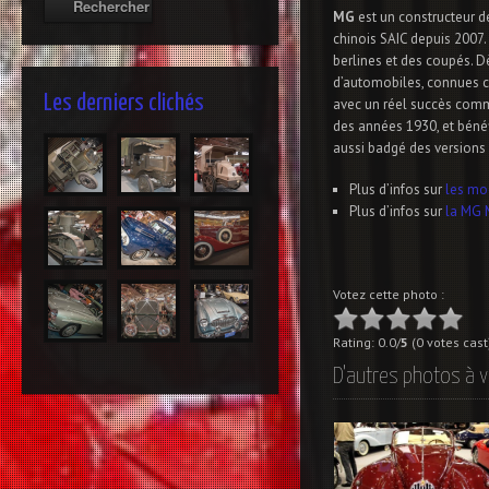
MG
est un constructeur d
chinois SAIC depuis 2007.
berlines et des coupés. D
d’automobiles, connues co
Les derniers clichés
avec un réel succès comme
des années 1930, et bénéf
aussi badgé des versions
Plus d’infos sur
les mo
Plus d’infos sur
la MG 
Votez cette photo :
Rating: 0.0/
5
(0 votes cast
D'autres photos à v