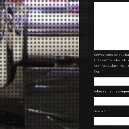
Servez vous de ces ba
title=""> <b> <bl
<s> <strike> <str
Nom
*
Adresse de messager
Site web