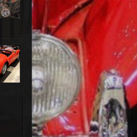
 Chassis
 1960