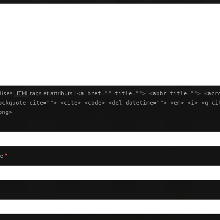
lises
HTML
tags et attributs :
<a href="" title=""> <abbr title=""> <acr
ockquote cite=""> <cite> <code> <del datetime=""> <em> <i> <q ci
ong>
ie
*