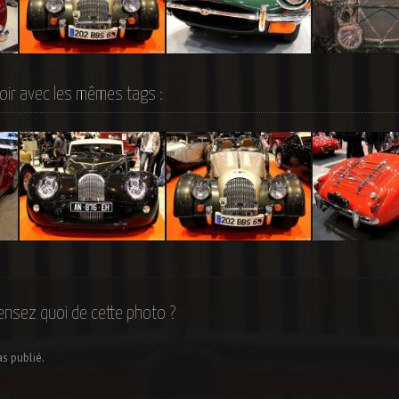
r
Morgan Roadster V6
Jaguar Type E 68 V12 5.3l
Lagonda 2l Low
1931
oir avec les mêmes tags :
Morgan Aeromax
Morgan Roadster V6
MG A 1600 Miki
ensez quoi de cette photo ?
as publié.