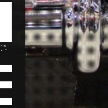
onym
te="">