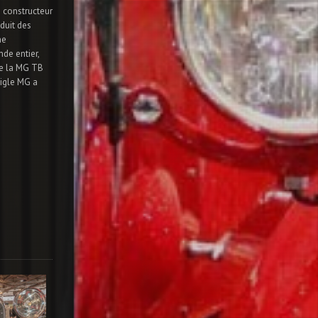
 constructeur
duit des
ne
de entier,
de la MG TB
sigle MG a