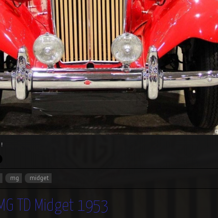
!
mg
midget
 MG TD Midget 1953