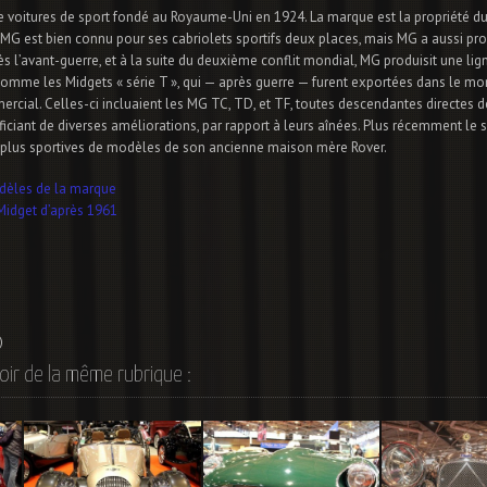
e voitures de sport fondé au Royaume-Uni en 1924. La marque est la propriété du
 MG est bien connu pour ses cabriolets sportifs deux places, mais MG a aussi pro
ès l’avant-guerre, et à la suite du deuxième conflit mondial, MG produisit une lig
mme les Midgets « série T », qui — après guerre — furent exportées dans le mon
rcial. Celles-ci incluaient les MG TC, TD, et TF, toutes descendantes directes 
iciant de diverses améliorations, par rapport à leurs aînées. Plus récemment le 
 plus sportives de modèles de son ancienne maison mère Rover.
dèles de la marque
Midget d’après 1961
)
oir de la même rubrique :