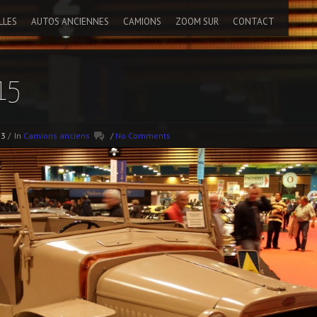
LLES
AUTOS ANCIENNES
CAMIONS
ZOOM SUR
CONTACT
15
13
/
In
Camions anciens
/
No Comments