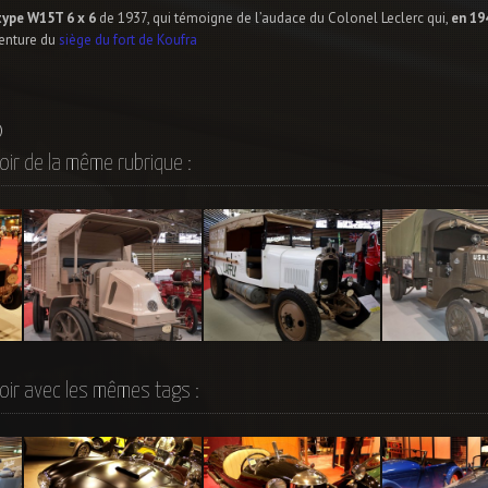
type W15T 6 x 6
de 1937, qui témoigne de l’audace du Colonel Leclerc qui,
en 19
venture du
siège du fort de Koufra
)
oir de la même rubrique :
LATIL TAR, 1913
LAFFLY LC2 de 1930
MAC AC, 1915
oir avec les mêmes tags :