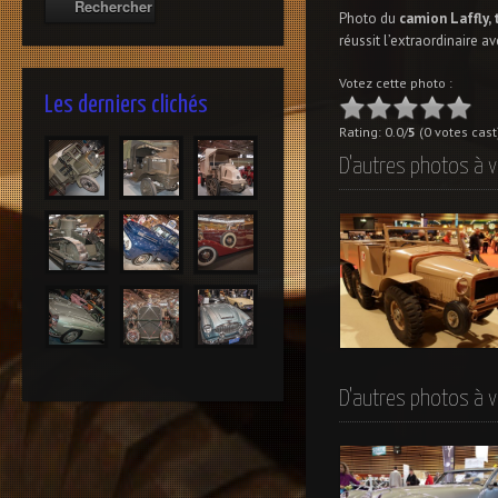
Photo du
camion Laffly, 
réussit l’extraordinaire a
Votez cette photo :
Les derniers clichés
Rating: 0.0/
5
(0 votes cast
D'autres photos à v
Laffly WT15
D'autres photos à v