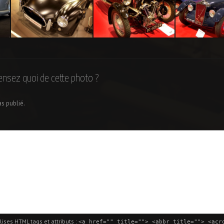
AC Mk VI Gts –
Morgan three wheeler
Georges IRAT 
Epoqu’Auto 2013
MDS
ensez quoi de cette photo ?
as publié.
lises
HTML
tags et attributs :
<a href="" title=""> <abbr title=""> <acr