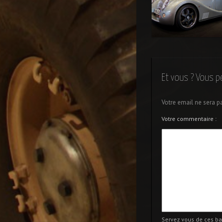
Morgan Aero 8
Et vous ? Vous p
Votre email ne sera p
Votre commentaire :
Servez vous de ces ba