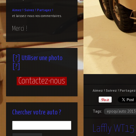
Aimez !
Suivez !
Partagez !
et laissez-nous vos commentaires.
Merci !
[?] Utiliser une photo
[?]
Contactez-nous
Aimez ! Suivez ! Partagez 
Tags:
epoqu’auto 2013
Chercher votre auto ?
Laffly WT15