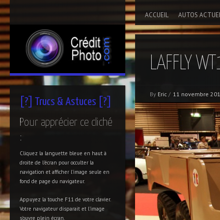
ACCUEIL
AUTOS ACTUE
LAFFLY WT
By
Eric
/
11 novembre 20
[?] Trucs & Astuces [?]
Pour apprécier ce cliché
:
Cliquez la languette bleue en haut à
droite de l'écran pour occulter la
navigation et afficher l'image seule en
fond de page du navigateur.
Appuyez la touche F11 de votre clavier.
Votre navigateur disparait et l'image
s'ouvre plein écran.