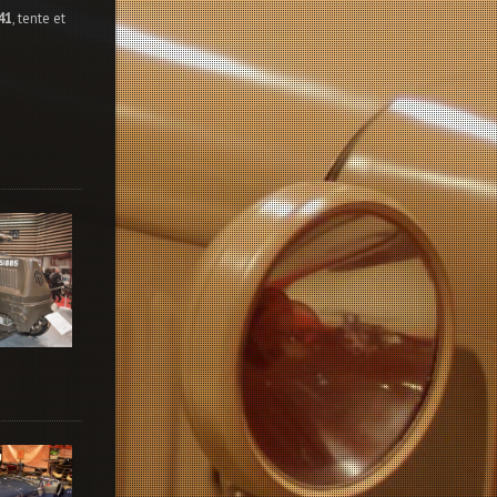
41
, tente et