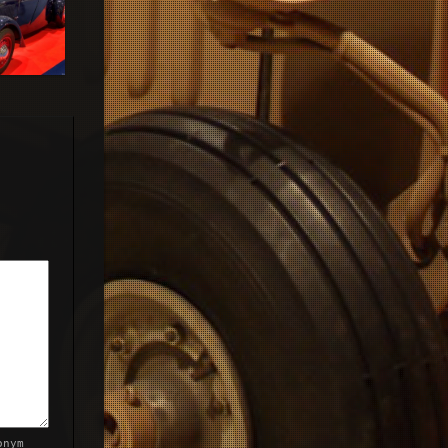
Roadster
onym