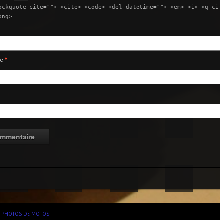
ockquote cite=""> <cite> <code> <del datetime=""> <em> <i> <q ci
ong>
ie
*
/
PHOTOS DE MOTOS