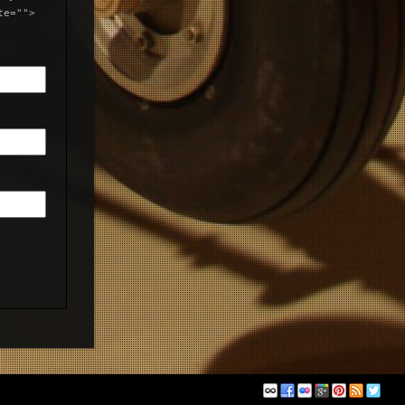
te="">