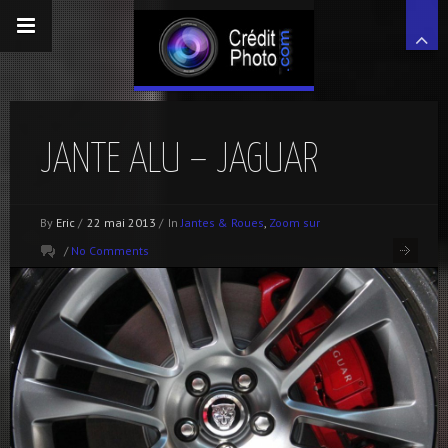
JANTE ALU – JAGUAR
By
Eric
/
22 mai 2013
/
In
Jantes & Roues
,
Zoom sur
/
No Comments