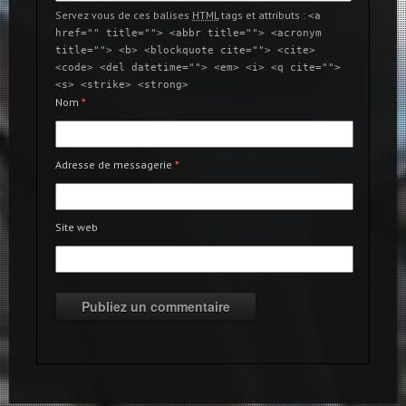
Servez vous de ces balises
HTML
tags et attributs :
<a
href="" title=""> <abbr title=""> <acronym
title=""> <b> <blockquote cite=""> <cite>
<code> <del datetime=""> <em> <i> <q cite="">
<s> <strike> <strong>
Nom
*
Adresse de messagerie
*
Site web